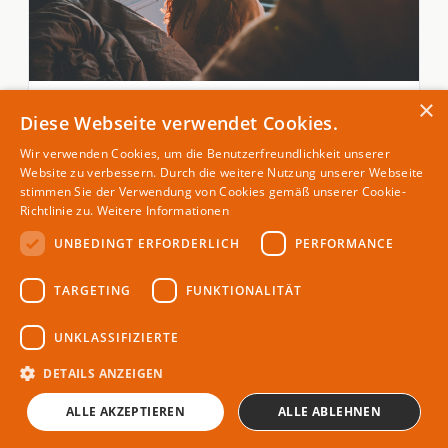
×
VANLIFE
Diese Webseite verwendet Cookies.
Van-Life-Feeling leicht gemacht mit diesen
Produkten
Wir verwenden Cookies, um die Benutzerfreundlichkeit unserer
14. Apr 2025
Website zu verbessern. Durch die weitere Nutzung unserer Webseite
stimmen Sie der Verwendung von Cookies gemäß unserer Cookie-
Richtlinie zu.
Weitere Informationen
UNBEDINGT ERFORDERLICH
PERFORMANCE
THEMEN
TARGETING
FUNKTIONALITÄT
abenteuer
Magazin für Camping &
UNKLASSIFIZIERTE
aktiv-urlaub
Reisemobile
branchen-news
DETAILS ANZEIGEN
campingplatz
ALLE AKZEPTIEREN
ALLE ABLEHNEN
familie