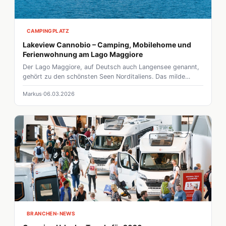
CAMPINGPLATZ
Lakeview Cannobio – Camping, Mobilehome und
Ferienwohnung am Lago Maggiore
Der Lago Maggiore, auf Deutsch auch Langensee genannt,
gehört zu den schönsten Seen Norditaliens. Das milde
Klima, das klare Wasser und die beeindruckende
Markus
06.03.2026
Bergkulisse machen ihn zu einem idealen Reiseziel für
Campingurlaub, Wassersport und entspannte Ferientage.
Genau hier, in einer der besten Lagen des Sees, befindet
sich das Lakeview Cannobio Feriendorf – ein Ort, an dem
Urlauber die Schönheit des Lago Maggiore besonders
intensiv erleben können.
BRANCHEN-NEWS