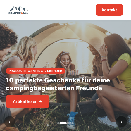
Kontakt
PRODUKTE-CAMPING-ZUBEHOER
10 perfekte Geschenke für deine
campingbegeisterten Freunde
Artikel lesen →
‹
›