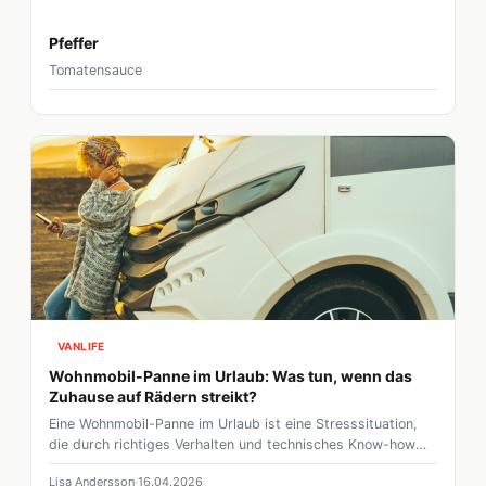
Pfeffer
Tomatensauce
VANLIFE
Wohnmobil-Panne im Urlaub: Was tun, wenn das
Zuhause auf Rädern streikt?
Eine Wohnmobil-Panne im Urlaub ist eine Stresssituation,
die durch richtiges Verhalten und technisches Know-how
schnell gelöst werden kann. Neben der Absicherung der
Lisa Andersson
16.04.2026
Unfallstelle liegt der Fokus heute vor allem auf der