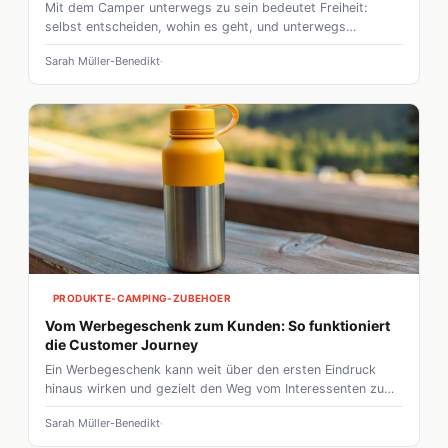
Mit dem Camper unterwegs zu sein bedeutet Freiheit:
selbst entscheiden, wohin es geht, und unterwegs
anhalten, wo es gefällt. Doch ausgerechnet in einer Stadt
Sarah Müller-Benedikt
wie Amsterdam stößt diese Freiheit an Grenzen. Enge
Grachtenstraßen, wenig Platz und strenge Regeln machen
das Fahrzeug in der Innenstadt eher zur Last. Die gute
Nachricht: Wer den Camper auf einem Stellplatz am
Stadtrand zurücklässt, entdeckt Amsterdam von seiner
schönsten Seite, nämlich vom Wasser aus.
PRODUKTE-CAMPING-ZUBEHOER
Vom Werbegeschenk zum Kunden: So funktioniert
die Customer Journey
Ein Werbegeschenk kann weit über den ersten Eindruck
hinaus wirken und gezielt den Weg vom Interessenten zum
zahlenden Kunden unterstützen. Doch wie lässt sich dieser
Sarah Müller-Benedikt
Prozess gezielt steuern, sodass aus einer kleinen
Aufmerksamkeit ein nachhaltiger Geschäftserfolg entsteht?