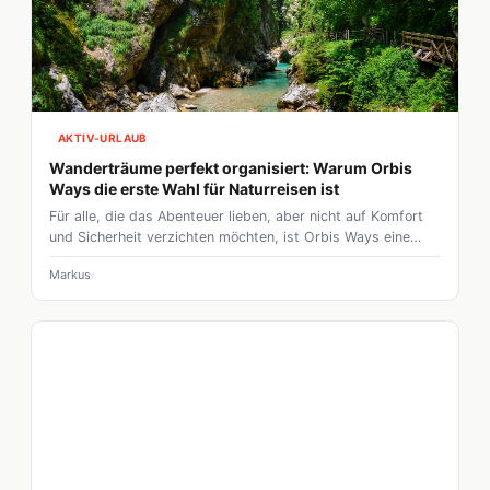
AKTIV-URLAUB
Wanderträume perfekt organisiert: Warum Orbis
Ways die erste Wahl für Naturreisen ist
Für alle, die das Abenteuer lieben, aber nicht auf Komfort
und Sicherheit verzichten möchten, ist Orbis Ways eine
ausgezeichnete Wahl. Die Kombination aus durchdachten
Markus
Routen, hochwertigen Unterkünften und exzellentem
Service macht das Unternehmen zu einem der führenden
Anbieter im Bereich Wanderreisen.