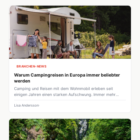
BRANCHEN-NEWS
Warum Campingreisen in Europa immer beliebter
werden
Camping und Reisen mit dem Wohnmobil erleben seit
einigen Jahren einen starken Aufschwung. Immer mehr
Menschen entscheiden sich bewusst für flexible
Lisa Andersson
Urlaubsformen, die Natur, Freiheit und Unabhängigkeit
miteinander verbinden. Besonders in Europa wächst das
Interesse an individuellen Reisen, bei denen spontane
Routen und persönliche Erlebnisse im Mittelpunkt stehen.