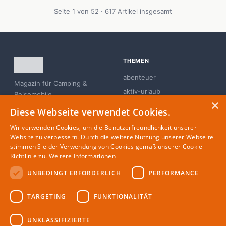
und Schlafqualität haben.
Seite 1 von 52 · 617 Artikel insgesamt
THEMEN
abenteuer
Magazin für Camping &
aktiv-urlaub
Reisemobile
×
branchen-news
Diese Webseite verwendet Cookies.
campingplatz
Wir verwenden Cookies, um die Benutzerfreundlichkeit unserer
familie
Website zu verbessern. Durch die weitere Nutzung unserer Webseite
stimmen Sie der Verwendung von Cookies gemäß unserer Cookie-
glamping
Richtlinie zu.
Weitere Informationen
UNBEDINGT ERFORDERLICH
PERFORMANCE
MAGAZIN
RECHTLICHES
TARGETING
FUNKTIONALITÄT
Partner
Impressum
Redaktion
Datenschutz
UNKLASSIFIZIERTE