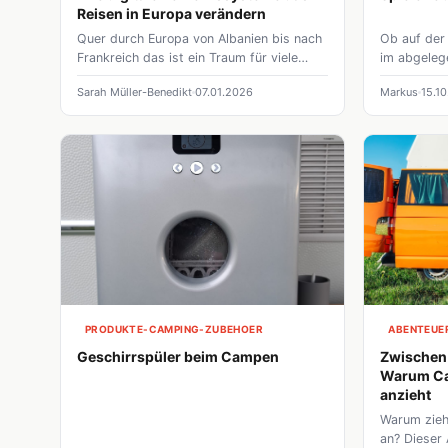
Reisen in Europa verändern
Quer durch Europa von Albanien bis nach
Ob auf der
Frankreich das ist ein Traum für viele
im abgelege
Camper – wäre da nicht dieser
können unt
Sarah Müller-Benedikt
07.01.2026
Markus
15.1
Flickenteppich aus verschiedenen
sorgen. Si
Mautsystemen, Verkehrsregeln und
Unterhaltu
Umweltzonen. Schnell verliert man da den
kleines Erf
Überblick und die Urlaubslaune sinkt.
Alltag. We
Doch die Zeiten von Zettelwirtschaft und
integriert, 
Klebevignetten sind fast vorbei. Digitale
der Reise, 
Verkehrssysteme machen das Reisen
Vielfalt der
durch Europa endlich so grenzenlos, wie
es sich anfühlen sollte
PRODUKTE-CAMPING-ZUBEHOER
ABENTEUE
Geschirrspüler beim Campen
Zwischen 
Warum Ca
anzieht
Warum zieh
an? Dieser 