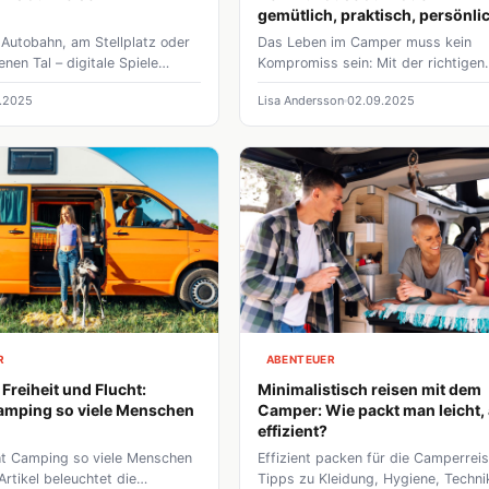
gemütlich, praktisch, persönlic
 Autobahn, am Stellplatz oder
Das Leben im Camper muss kein
nen Tal – digitale Spiele
Kompromiss sein: Mit der richtigen
erwegs für Abwechslung
Raumaufteilung, stimmungsvoller
0.2025
Lisa Andersson
02.09.2025
e bringen Spannung,
Beleuchtung, einer funktionalen Küc
ng und manchmal auch ein
gemütlichem Schlafbereich und sm
olgserlebnis in den Camper-
Stauraumlösungen lässt sich unter
r diese Elemente bewusst
ein echtes Zuhause auf Rädern scha
genießt nicht nur die Freiheit
Persönliche Akzente und durchdach
sondern auch die spielerische
Details sorgen dafür, dass jeder Tr
 digitalen Welt.
nicht nur praktisch, sondern auch
behaglich wird.
R
ABENTEUER
Freiheit und Flucht:
Minimalistisch reisen mit dem
mping so viele Menschen
Camper: Wie packt man leicht,
effizient?
t Camping so viele Menschen
Effizient packen für die Camperreis
Artikel beleuchtet die
Tipps zu Kleidung, Hygiene, Techni