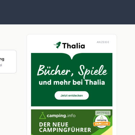
ing
el