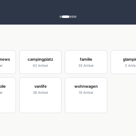
-news
campingplatz
familie
glamp
el
63 Artikel
35 Artikel
5 Artik
ile
vanlife
wohnwagen
el
38 Artikel
19 Artikel