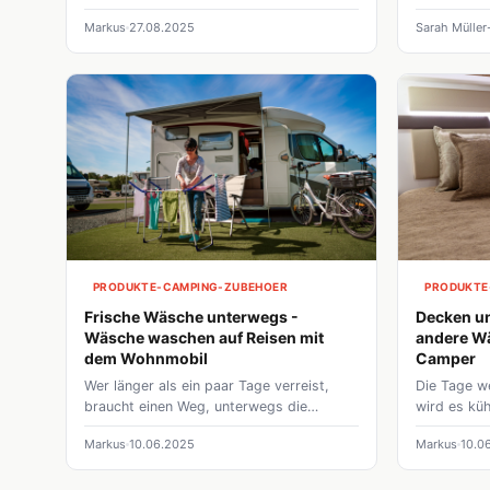
Psychologi
Markus
27.08.2025
Sarah Müller
Freiheit, 
– ehrlich u
PRODUKTE-CAMPING-ZUBEHOER
PRODUKTE
Frische Wäsche unterwegs -
Decken un
Wäsche waschen auf Reisen mit
andere W
dem Wohnmobil
Camper
Wer länger als ein paar Tage verreist,
Die Tage w
braucht einen Weg, unterwegs die
wird es küh
Wäsche zu waschen. Wir geben euch
Decken und 
Markus
10.06.2025
Markus
10.0
Tipps, wie ihr auf euren Camperreisen
warm bleib
eure Wäsche frisch und sauber halten
könnt!