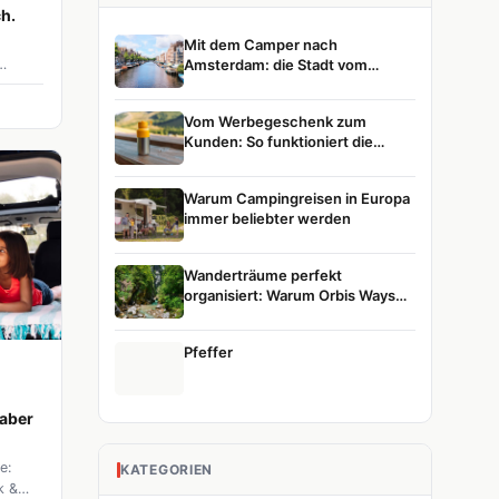
h.
Mit dem Camper nach
Amsterdam: die Stadt vom
Wasser aus entdecken
he,
Vom Werbegeschenk zum
arten
Kunden: So funktioniert die
wegs
Customer Journey
ffen.
te
Warum Campingreisen in Europa
ip
immer beliebter werden
Wanderträume perfekt
organisiert: Warum Orbis Ways
die erste Wahl für Naturreisen ist
Pfeffer
 aber
e:
KATEGORIEN
k &