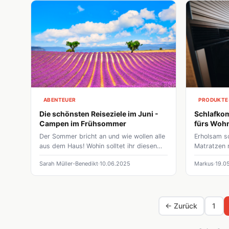
ABENTEUER
PRODUKTE
Die schönsten Reiseziele im Juni -
Schlafkom
Campen im Frühsommer
fürs Woh
Der Sommer bricht an und wie wollen alle
Erholsam s
aus dem Haus! Wohin solltet ihr diesen
Matratzen 
Juni reisen? Wir zeigen euch einige der
Tipps für r
Sarah Müller-Benedikt
10.06.2025
Markus
19.0
schönsten Ziele mit dem Wohnmobil für
Campingurl
den Frühsommer!
← Zurück
1