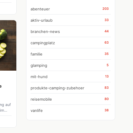
rt und
abenteuer
203
aktiv-urlaub
33
branchen-news
44
campingplatz
63
familie
35
glamping
5
mit-hund
13
e
produkte-camping-zubehoer
83
reisemobile
80
ng auf
vanlife
 im
38
hne
en.