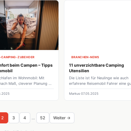
-CAMPING-ZUBEHOER
BRANCHEN-NEWS
fort beim Campen – Tipps
11 unverzichtbare Camping
nmobil
Utensilien
chlafen im Wohnmobil: Mit
Die Liste ist für Neulinge wie auch
nach Maß, cleverer Planung &
erfahrene Reisemobil Fahrer eine g
uhige Nächte wird
Erinnerung, dass man auch wirklich 
5.2025
Markus
07.05.2025
aub zur echten Entspannung.
dabei hat und dann nicht blöd dast
wenn man sein Handy aufladen will
die tollen Urlaubsfotos zu machen.
2
3
4
…
52
Weiter →