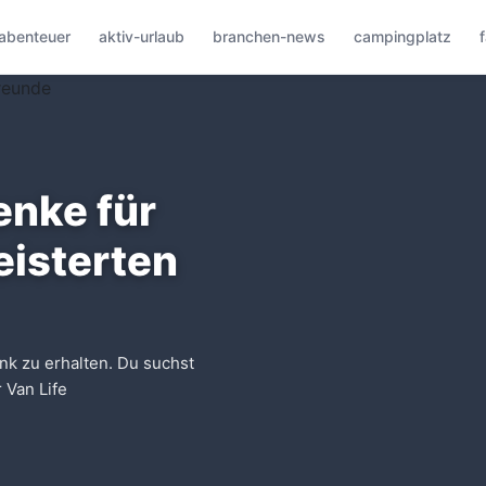
abenteuer
aktiv-urlaub
branchen-news
campingplatz
enke für
isterten
nk zu erhalten. Du suchst
 Van Life