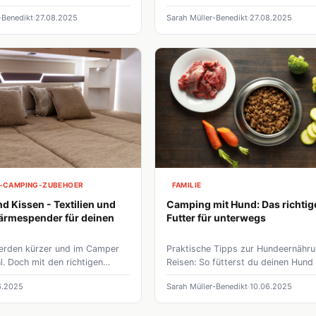
e des Campings zwischen
Verstausystemen – für mehr Komfo
-Benedikt
27.08.2025
Sarah Müller-Benedikt
27.08.2025
Sinnsuche und Selbsttäuschung
Freiheit unterwegs im Wohnmobil.
nd tiefgehend.
-CAMPING-ZUBEHOER
FAMILIE
d Kissen - Textilien und
Camping mit Hund: Das richtig
ärmespender für deinen
Futter für unterwegs
erden kürzer und im Camper
Praktische Tipps zur Hundeernähru
l. Doch mit den richtigen
Reisen: So fütterst du deinen Hund
Kissen kannst du stilvoll
Camper gesund, platzsparend & o
6.2025
Sarah Müller-Benedikt
10.06.2025
en!
Kühlung – auch beim autarken Steh