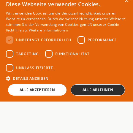
×
Diese Webseite verwendet Cookies.
Wir verwenden Cookies, um die Benutzerfreundlichkeit unserer
Website zu verbessern. Durch die weitere Nutzung unserer Webseite
stimmen Sie der Verwendung von Cookies gemäß unserer Cookie-
Richtlinie zu.
Weitere Informationen
UNBEDINGT ERFORDERLICH
PERFORMANCE
TARGETING
FUNKTIONALITÄT
UNKLASSIFIZIERTE
DETAILS ANZEIGEN
ALLE AKZEPTIEREN
ALLE ABLEHNEN
PRODUKTE-CAMPING-ZUBEHOER
Geschirrspüler beim Campen
27. Aug 2025