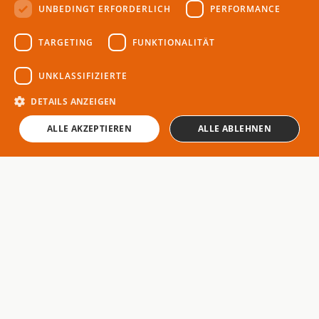
UNBEDINGT ERFORDERLICH
PERFORMANCE
THEMEN
TARGETING
FUNKTIONALITÄT
abenteuer
Magazin für Camping &
UNKLASSIFIZIERTE
aktiv-urlaub
Reisemobile
branchen-news
DETAILS ANZEIGEN
campingplatz
ALLE AKZEPTIEREN
ALLE ABLEHNEN
familie
glamping
MAGAZIN
RECHTLICHES
Partner
Impressum
Redaktion
Datenschutz
Autoren