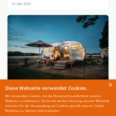
10. Mar 2025
×
Diese Webseite verwendet Cookies.
WOHNWAGEN
Der Wohnwagen: Das Zuhause zum Mitnehmen
Wir verwenden Cookies, um die Benutzerfreundlichkeit unserer
07. Mar 2025
Website zu verbessern. Durch die weitere Nutzung unserer Webseite
stimmen Sie der Verwendung von Cookies gemäß unserer Cookie-
Richtlinie zu.
Weitere Informationen