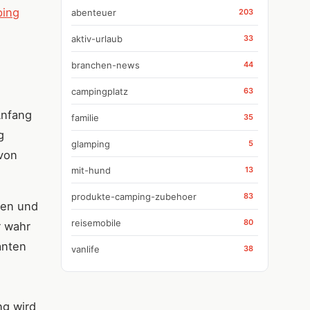
ping
abenteuer
203
aktiv-urlaub
33
branchen-news
44
campingplatz
63
Anfang
familie
35
g
glamping
5
 von
mit-hund
13
produkte-camping-zubehoer
83
ten und
reisemobile
80
r wahr
anten
vanlife
38
ng wird