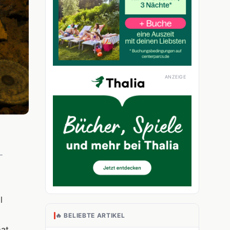
-
l
🔥 BELIEBTE ARTIKEL
hat