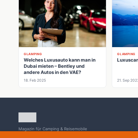
GLAMPING
GLAMPING
Luxusca
Welches Luxusauto kann man in
Dubai mieten – Bentley und
andere Autos in den VAE?
18. Feb 2025
21. Sep 202
Magazin für Camping & Reisemobile