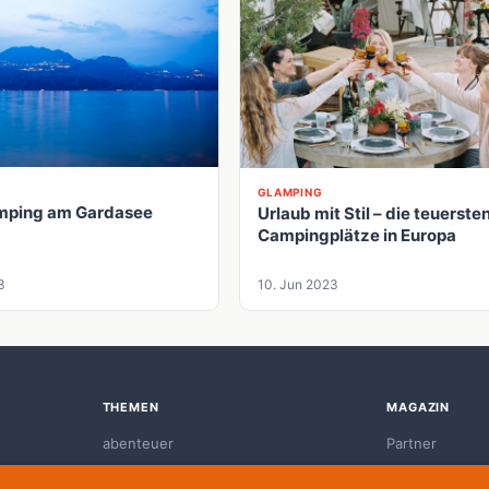
GLAMPING
mping am Gardasee
Urlaub mit Stil – die teuerste
Campingplätze in Europa
3
10. Jun 2023
THEMEN
MAGAZIN
abenteuer
Partner
aktiv-urlaub
Redaktion