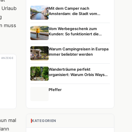
 Urlaub
Mit dem Camper nach
Amsterdam: die Stadt vom
g
Wasser aus entdecken
en muss
Vom Werbegeschenk zum
Kunden: So funktioniert die
Customer Journey
Warum Campingreisen in Europa
immer beliebter werden
ANZEIGE
Wanderträume perfekt
organisiert: Warum Orbis Ways
die erste Wahl für Naturreisen ist
Pfeffer
nun mal
KATEGORIEN
dann