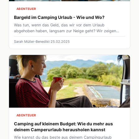
ABENTEUER
Bargeld im Camping Urlaub - Wie und Wo?
Was tun, wenn das Geld, das wir vor dem Urlaub
abgehoben haben, langsam zur Neige geht? Wir zeigen
euch, wie ihr im Urlaub Geld abgeben könnt und worauf ihr
Sarah Müller-Benedikt
25.02.2025
achten müsst!
ABENTEUER
Camping auf kleinem Budget: Wie du mehr aus
deinem Camperurlaub herausholen kannst
Wie kannst du das beste aus deinem Campingurlaub