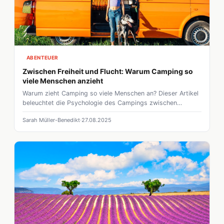
ABENTEUER
Zwischen Freiheit und Flucht: Warum Camping so
viele Menschen anzieht
Warum zieht Camping so viele Menschen an? Dieser Artikel
beleuchtet die Psychologie des Campings zwischen
Freiheit, Sinnsuche und Selbsttäuschung – ehrlich und
Sarah Müller-Benedikt
27.08.2025
tiefgehend.