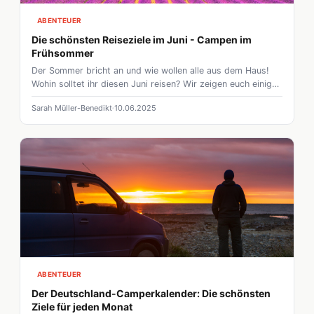
ABENTEUER
Die schönsten Reiseziele im Juni - Campen im
Frühsommer
Der Sommer bricht an und wie wollen alle aus dem Haus!
Wohin solltet ihr diesen Juni reisen? Wir zeigen euch einige
der schönsten Ziele mit dem Wohnmobil für den
Sarah Müller-Benedikt
10.06.2025
Frühsommer!
ABENTEUER
Der Deutschland-Camperkalender: Die schönsten
Ziele für jeden Monat