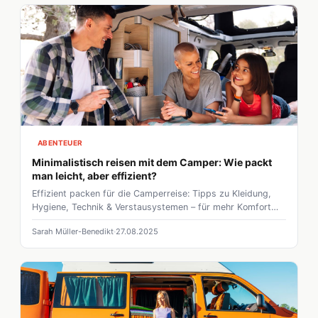
von Zettelwirtschaft und Klebevignetten sind fast vorbei.
Digitale Verkehrssysteme machen das Reisen durch Europa
endlich so grenzenlos, wie es sich anfühlen sollte
ABENTEUER
Minimalistisch reisen mit dem Camper: Wie packt
man leicht, aber effizient?
Effizient packen für die Camperreise: Tipps zu Kleidung,
Hygiene, Technik & Verstausystemen – für mehr Komfort
und Freiheit unterwegs im Wohnmobil.
Sarah Müller-Benedikt
27.08.2025