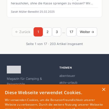
herausholen, ohne die Kasse sprengen zu müssen? Wir
geben Tipps!
Sarah Müller-Benedikt
25.02.2025
← Zurück
1
2
3
…
17
Weiter →
Seite 1 von 17 · 203 Artikel insgesamt
THEMEN
abenteuer
Magazin für Camping &
aktiv-urlaub
Reisemobile
×
branchen-news
Diese Webseite verwendet Cookies.
campingplatz
Wir verwenden Cookies, um die Benutzerfreundlichkeit unserer
familie
Website zu verbessern. Durch die weitere Nutzung unserer Webseite