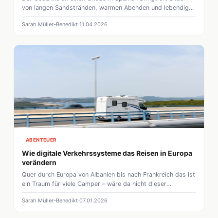
von langen Sandstränden, warmen Abenden und lebendiger
Kultur hervor. Doch abseits der bekannten Hotspots findest
Sarah Müller-Benedikt
11.04.2026
du kleine, ruhige Campingplätze, die ideal sind, wenn du
echte Entspannung suchst und nicht in Menschenmengen
untergehen möchtest. Gerade diese kleineren, persönlichen
Orte schaffen Raum für Erlebnisse, die sich viel natürlicher
und näher anfühlen.
ABENTEUER
Wie digitale Verkehrssysteme das Reisen in Europa
verändern
Quer durch Europa von Albanien bis nach Frankreich das ist
ein Traum für viele Camper – wäre da nicht dieser
Flickenteppich aus verschiedenen Mautsystemen,
Sarah Müller-Benedikt
07.01.2026
Verkehrsregeln und Umweltzonen. Schnell verliert man da
den Überblick und die Urlaubslaune sinkt. Doch die Zeiten