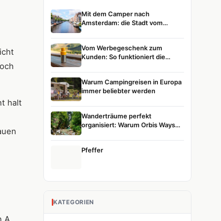
Mit dem Camper nach
Amsterdam: die Stadt vom
Wasser aus entdecken
Vom Werbegeschenk zum
icht
Kunden: So funktioniert die
Doch
Customer Journey
Warum Campingreisen in Europa
immer beliebter werden
t halt
Wanderträume perfekt
organisiert: Warum Orbis Ways
hauen
die erste Wahl für Naturreisen ist
Pfeffer
KATEGORIEN
n A