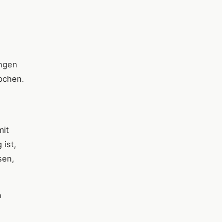
ungen
ppchen.
mit
ist,
sen,
n