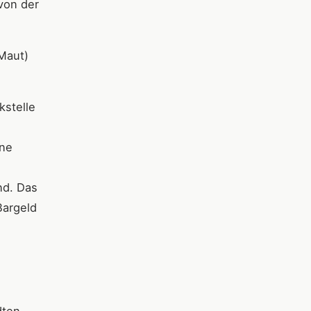
von der
Maut)
kstelle
ine
nd. Das
Bargeld