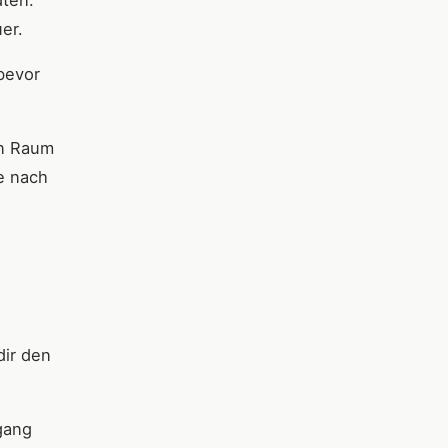
dten.
er.
bevor
en Raum
e nach
dir den
gang