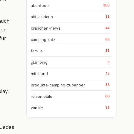
abenteuer
203
aktiv-urlaub
33
auch
branchen-news
44
ten
für
campingplatz
63
familie
35
glamping
5
mit-hund
13
produkte-camping-zubehoer
83
lay.
reisemobile
80
vanlife
38
 Jedes