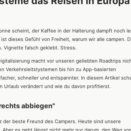
ysteme das Reisen in Europa
onne scheint, der Kaffee in der Halterung dampft noch le
as ist dieses Gefühl von Freiheit, warum wir alle campen. 
. Vignette falsch geklebt. Stress.
gitalisierung macht vor unseren geliebten Roadtrips nich
nten Verkehrsleitstystemen bis hin zu App-basierten
acher, schneller und entspannter. In diesem Artikel sc
 Urlaub verändert und wie du davon profitierst.
 rechts abbiegen"
itz der beste Freund des Campers. Heute sind unsere
 Aber es geht längst nicht mehr nur darum, den Weg vo