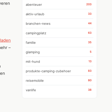
veren
abenteuer
203
aktiv-urlaub
33
branchen-news
44
campingplatz
63
laden
familie
35
mehr –
glamping
5
mit-hund
13
h
produkte-camping-zubehoer
83
hen
reisemobile
80
vanlife
38