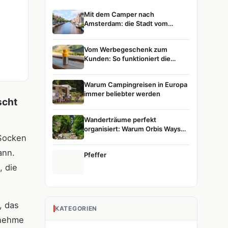
Mit dem Camper nach
Amsterdam: die Stadt vom
Wasser aus entdecken
Vom Werbegeschenk zum
Kunden: So funktioniert die
Customer Journey
Warum Campingreisen in Europa
immer beliebter werden
scht
Wanderträume perfekt
organisiert: Warum Orbis Ways
 Socken
die erste Wahl für Naturreisen ist
ann.
Pfeffer
, die
, das
KATEGORIEN
 nehme