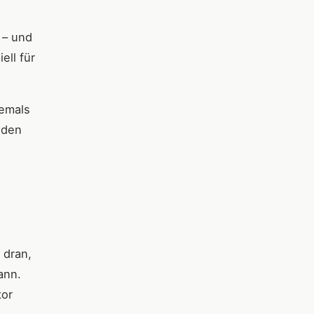
 – und
ell für
iemals
oden
 dran,
ann.
tor