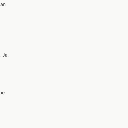
 an
 Ja,
abe