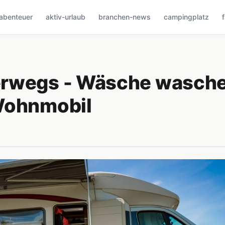
abenteuer
aktiv-urlaub
branchen-news
campingplatz
erwegs - Wäsche wasch
Wohnmobil