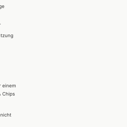
ge
.
utzung
r einem
& Chips
 nicht