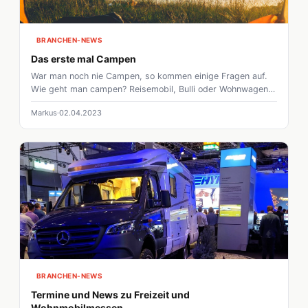
BRANCHEN-NEWS
Das erste mal Campen
War man noch nie Campen, so kommen einige Fragen auf.
Wie geht man campen? Reisemobil, Bulli oder Wohnwagen?
Wohin geht die Reise überhaupt? Und das Wichtigste
Markus
02.04.2023
natürlich: Was muss man beachten? Damit der erste
Campingurlaub reibungslos verläuft, haben wir euch das
wichtigste zusammengefasst.
BRANCHEN-NEWS
Termine und News zu Freizeit und
Wohnmobilmessen