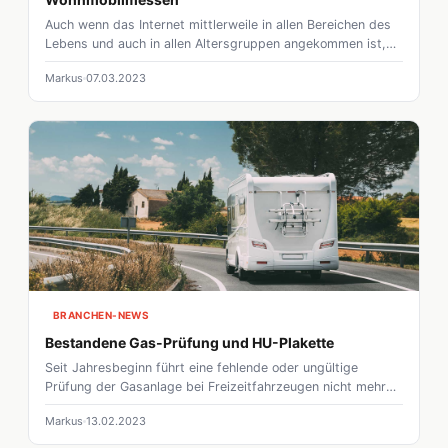
Auch wenn das Internet mittlerweile in allen Bereichen des
Lebens und auch in allen Altersgruppen angekommen ist,
informieren sich gerade, wenn es um den Kauf eines
Markus
07.03.2023
Reisemobils geht, viele immer noch auf einer der vielen
Messen. Während regional die Händler ein bis zweimal im
Jahr eine sogenannte "Hausmesse" durchführen, gehören
CMT in Stuttgart oder der Caravan Salon in Düsseldorf zu
den größten Events weltweit.
BRANCHEN-NEWS
Bestandene Gas-Prüfung und HU-Plakette
Seit Jahresbeginn führt eine fehlende oder ungültige
Prüfung der Gasanlage bei Freizeitfahrzeugen nicht mehr
zur Verweigerung der HU-Plakette. Das vorübergehende
Markus
13.02.2023
Aussetzen der bisherigen Regelung bis zum 1. Januar 2023
geht aus der neuen Richtlinie zur Hauptuntersuchung vom