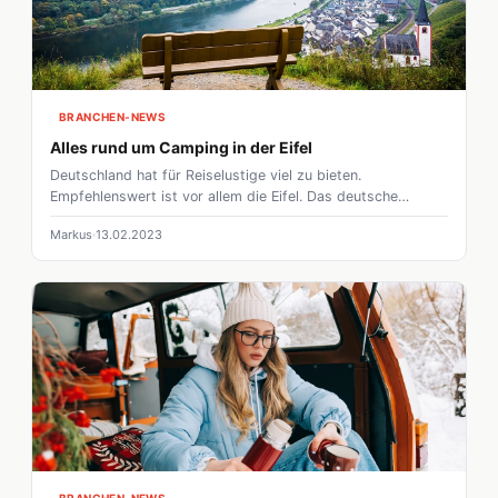
Monate.
BRANCHEN-NEWS
Alles rund um Camping in der Eifel
Deutschland hat für Reiselustige viel zu bieten.
Empfehlenswert ist vor allem die Eifel. Das deutsche
Mittelgebirge beherbergt nicht nur schöne Natur, sondern
Markus
13.02.2023
auch viele schöne Städte. Auf dieser Übersichtsseite zeigen
wir euch die schönsten Campingplätze, Ausflugsziele und
vieles mehr, was es in der Eifel zu sehen gibt.