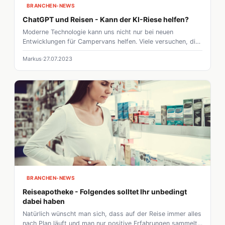
BRANCHEN-NEWS
ChatGPT und Reisen - Kann der KI-Riese helfen?
Moderne Technologie kann uns nicht nur bei neuen
Entwicklungen für Campervans helfen. Viele versuchen, die
Fortschritte in KI-Technologie für alle möglichen Zwecke zu
Markus
27.07.2023
nutzen. Kann ChatGPT auch Campern helfen?
BRANCHEN-NEWS
Reiseapotheke - Folgendes solltet Ihr unbedingt
dabei haben
Natürlich wünscht man sich, dass auf der Reise immer alles
nach Plan läuft und man nur positive Erfahrungen sammelt,