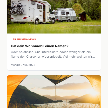
BRANCHEN-NEWS
Hat dein Wohnmobil einen Namen?
Oder so ähnlich. Uns interessiert jedoch weniger als ein
Name den Charakter widerspiegelt. Viel mehr wollten wir
wissen, ob und wie ihr eure Camper benennt. Wollt ihr
Markus
07.06.2023
wissen, welche Namen unter den Top 5 gelandet sind?