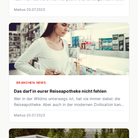
doch dass die Realität anders aussieht, weiß jeder.
Markus
20.07.2023
Besonders wer Kinder hat muss mit kleineren
Schürfwunden & Co. rechnen.
BRANCHEN-NEWS
Das darf in eurer Reiseapotheke nicht fehlen
Wer in der Wildnis unterwegs ist, hat sie immer dabei: die
Reiseapotheke. Aber auch in der modernen Zivilisation kann
es nie schaden, auf alles vorbereitet zu sein. Nicht immer
Markus
20.07.2023
ist eine Apotheke in der Nähe. Wir sagen euch, was ihr
dabei haben solltet.