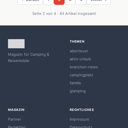
Seite 2 von 4 · 44 Artikel insgesamt
THEMEN
abenteuer
Magazin für Camping &
aktiv-urlaub
Reisemobile
branchen-news
campingplatz
familie
glamping
MAGAZIN
RECHTLICHES
Partner
Impressum
Redaktion
Datenschutz