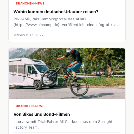
BRANCHEN-NEWS
Wohin können deutsche Urlauber reisen?
PINCAMP, das Campingportal des ADAC
(https://www.pincamp.de), veröffentlicht eine Infografik zur
aktuellen Situation der Reisemöglichkeiten für deutsche
Markus
15.09.2022
Urlauber. Urlaubsreisen innerhalb Deutschlands, in die
Niederlande, nach Luxemburg und Schweden und unter
Auflagen nach Slowenien und Kroatien sind schon jetzt
möglich. Ab 3. Juni 2020 heißt dann auch Italien
touristische Gäste willkommen und öffnet seine Grenzen zu
Österreich und der Schweiz. Urlauber aus Deutschland
können dann im Transit Österreich und die Schweiz auf
dem Weg nach Italien durchfahren, dürfen bei der
Durchfahrt aber weder übernachten noch campen.
BRANCHEN-NEWS
Von Bikes und Bond-Filmen
Interview mit Trial-Fahrer Ali Clarkson aus dem Sunlight
Factory Team.