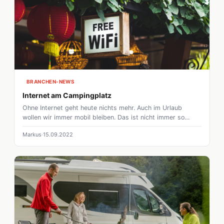
BRANCHEN-NEWS
Internet am Campingplatz
Ohne Internet geht heute nichts mehr. Auch im Urlaub
wollen wir immer mobil bleiben. Das ist nicht immer so
einfach. Wir zeigen euch drei Wege, wie ihr auch in eurem
Markus
15.09.2022
Wohnmobil auf dem Campingplatz (fast) immer online seid.