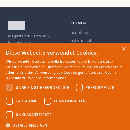
THEMEN
abenteuer
Magazin für Camping &
aktiv-urlaub
Reisemobile
×
branchen-news
Diese Webseite verwendet Cookies.
campingplatz
Wir verwenden Cookies, um die Benutzerfreundlichkeit unserer
familie
Website zu verbessern. Durch die weitere Nutzung unserer Webseite
stimmen Sie der Verwendung von Cookies gemäß unserer Cookie-
glamping
Richtlinie zu.
Weitere Informationen
UNBEDINGT ERFORDERLICH
PERFORMANCE
MAGAZIN
RECHTLICHES
TARGETING
FUNKTIONALITÄT
Partner
Impressum
Redaktion
Datenschutz
UNKLASSIFIZIERTE
Autoren
DETAILS ANZEIGEN